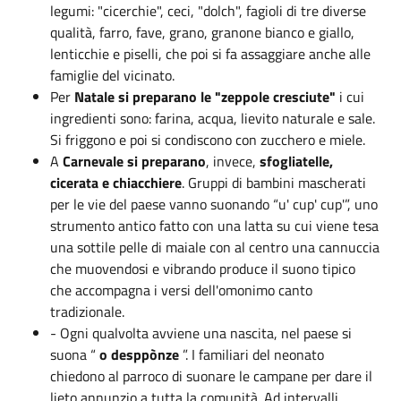
legumi: "cicerchie", ceci, "dolch", fagioli di tre diverse
qualità, farro, fave, grano, granone bianco e giallo,
lenticchie e piselli, che poi si fa assaggiare anche alle
famiglie del vicinato.
Per
Natale si preparano le "zeppole cresciute"
i cui
ingredienti sono: farina, acqua, lievito naturale e sale.
Si friggono e poi si condiscono con zucchero e miele.
A
Carnevale si preparano
, invece,
sfogliatelle,
cicerata e chiacchiere
. Gruppi di bambini mascherati
per le vie del paese vanno suonando “u' cup' cup'”, uno
strumento antico fatto con una latta su cui viene tesa
una sottile pelle di maiale con al centro una cannuccia
che muovendosi e vibrando produce il suono tipico
che accompagna i versi dell'omonimo canto
tradizionale.
- Ogni qualvolta avviene una nascita, nel paese si
suona “
o desppònze
”. I familiari del neonato
chiedono al parroco di suonare le campane per dare il
lieto annunzio a tutta la comunità. Ad intervalli