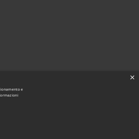
×
nzionamento e
nformazioni
Municipium
Accesso redazione
di Rivello • Powered by
•