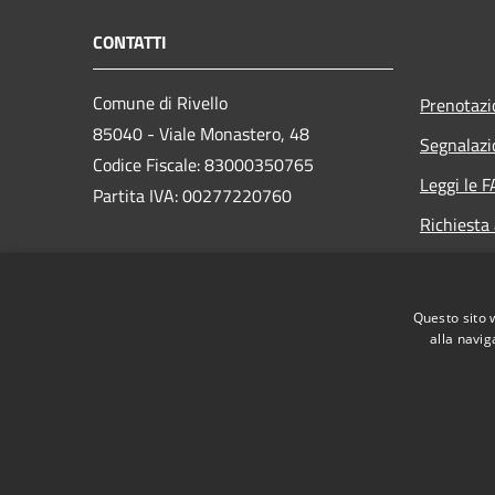
CONTATTI
Comune di Rivello
Prenotaz
85040 - Viale Monastero, 48
Segnalazi
Codice Fiscale: 83000350765
Leggi le 
Partita IVA: 00277220760
Richiesta
PEC:
protocollo@pec.comune.rivello.pz.it
Questo sito 
Centralino Unico: +39 0973.46004
alla navig
RSS
Accessibilità
Privacy
Cookie
Mappa de