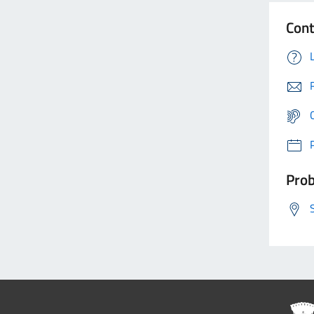
Cont
Prob