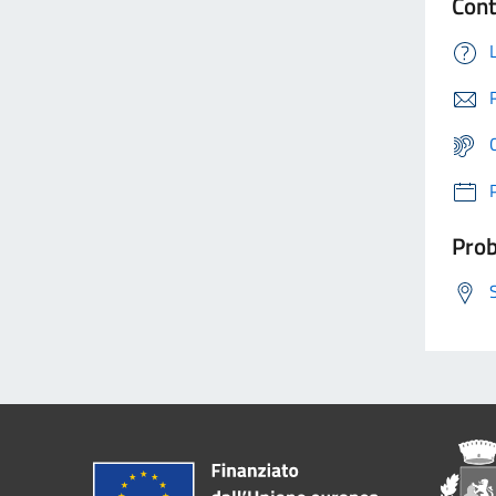
Cont
Prob