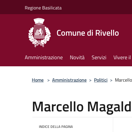
Salta al contenuto principale
Regione Basilicata
Comune di Rivello
Amministrazione
Novità
Servizi
Vivere 
Home
>
Amministrazione
>
Politici
>
Marcello
Marcello Magald
INDICE DELLA PAGINA