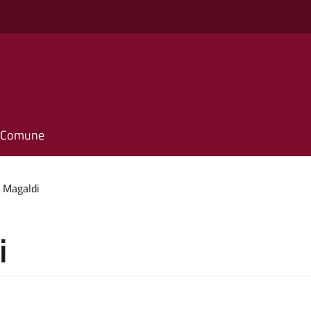
il Comune
 Magaldi
i