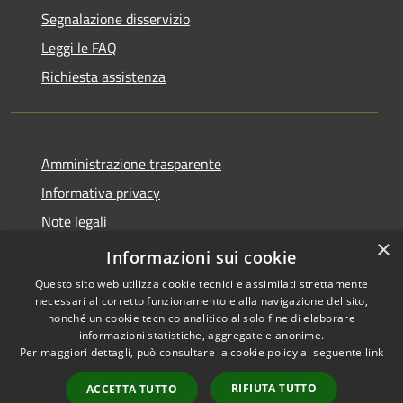
Segnalazione disservizio
Leggi le FAQ
Richiesta assistenza
Amministrazione trasparente
Informativa privacy
Note legali
×
Dichiarazione di accessibilità
Informazioni sui cookie
Questo sito web utilizza cookie tecnici e assimilati strettamente
necessari al corretto funzionamento e alla navigazione del sito,
nonché un cookie tecnico analitico al solo fine di elaborare
informazioni statistiche, aggregate e anonime.
RSS
Copyright © 2026 • Comune di
Per maggiori dettagli, può consultare la cookie policy al seguente
link
Accessibilità
Rivello • Powered by
Privacy
Municipium
Accesso
•
RIFIUTA TUTTO
ACCETTA TUTTO