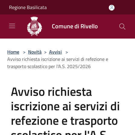
Salta al contenuto principale
Regione Basilicata
Comune di Rivello
Home
>
Novità
>
Avvisi
>
Avviso richiesta iscrizione ai servizi di refezione e
trasporto scolastico per l'A.S. 2025/2026
Avviso richiesta
iscrizione ai servizi di
refezione e trasporto
scolastico per l'A.S.