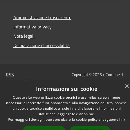
Amministrazione trasparente
Informativa privacy
Note legali
Dichiarazione di accessibilità
RSS
Copyright © 2026 • Comune di
Accessibilità
Rivello • Powered by
×
Privacy
Municipium
Accesso
Informazioni sui cookie
•
Cookie
redazione
Questo sito web utilizza cookie tecnici e assimilati strettamente
Mappa del sito
necessari al corretto funzionamento e alla navigazione del sito, nonché
un cookie tecnico analitico al solo fine di elaborare informazioni
statistiche, aggregate e anonime.
Per maggiori dettagli, può consultare la cookie policy al seguente
link