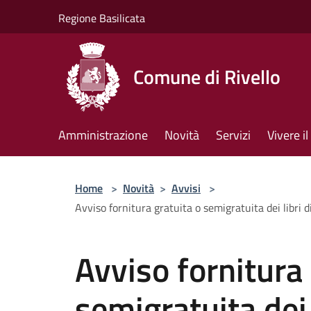
Salta al contenuto principale
Regione Basilicata
Comune di Rivello
Amministrazione
Novità
Servizi
Vivere 
Home
>
Novità
>
Avvisi
>
Avviso fornitura gratuita o semigratuita dei libri d
Avviso fornitura 
semigratuita dei l