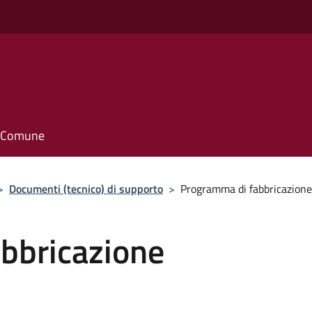
il Comune
>
Documenti (tecnico) di supporto
>
Programma di fabbricazione
bbricazione