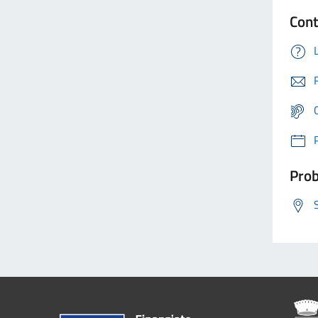
Cont
Prob