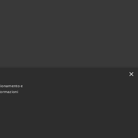
×
nzionamento e
nformazioni
Municipium
Accesso redazione
di Rivello • Powered by
•