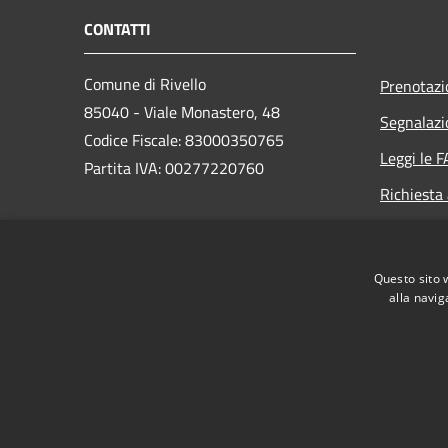
CONTATTI
Comune di Rivello
Prenotaz
85040 - Viale Monastero, 48
Segnalazi
Codice Fiscale: 83000350765
Leggi le 
Partita IVA: 00277220760
Richiesta
PEC:
protocollo@pec.comune.rivello.pz.it
Questo sito 
Centralino Unico: +39 0973.46004
alla navig
RSS
Accessibilità
Privacy
Cookie
Mappa de